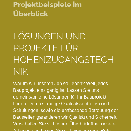
Projektbeispiele im
Überblick
LÖSUNGEN UND
PROJEKTE FÜR
HÖHENZUGANGSTECH
NIK
Warum wir unseren Job so lieben? Weil jedes
Bauprojekt einzigartig ist. Lassen Sie uns
gemeinsam eine Lösungen für Ihr Bauprojekt
finden. Durch stän­di­ge Qua­li­täts­kon­trol­len und
Schu­­lun­gen, so­wie die umfassende Be­treu­ung der
Bau­stel­len ga­ran­tie­ren wir Qua­li­tät und Sicherheit.
Verschaffen Sie sich einen Überblick über unserer
Arbeiten und las­sen Sie sich von un­se­ren Re­fe­