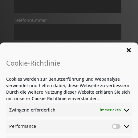
Telefonnummer
Nachricht*
Cookie-Richtlinie
Cookies werden zur Benutzerführung und Webanalyse
verwendet und helfen dabei, diese Webseite zu verbessern.
Durch die weitere Nutzung dieser Website erklären Sie sich
mit unserer Cookie-Richtlinie einverstanden.
DSGVO
Zwingend erforderlich
Immer aktiv
Ich stimme zu, dass meine Angaben aus dem
Kontaktformular zur Beantwortung meiner
Anfrage erhoben und verarbeitet werden.
Performance
Perform
Hinweis: Sie können Ihre Einwilligung jederzeit