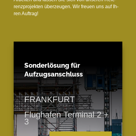
renz­pro­jek­ten über­zeu­gen. Wir freu­en uns auf Ih­
ren Auf­trag!
Sonderlösung für
Aufzugsanschluss
FRANKFURT
Flughafen Terminal 2 +
3